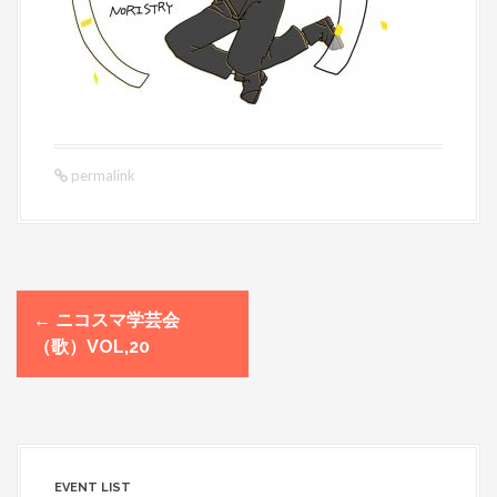
permalink
←
ニコスマ学芸会
P
（歌）VOL,20
o
s
t
n
a
v
EVENT LIST