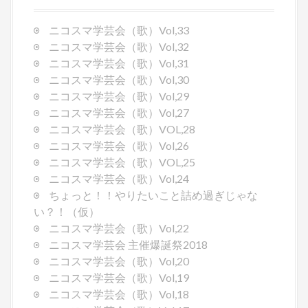
i
g
ニコスマ学芸会（歌）Vol,33
a
ニコスマ学芸会（歌）Vol,32
t
ニコスマ学芸会（歌）Vol,31
i
ニコスマ学芸会（歌）Vol,30
o
ニコスマ学芸会（歌）Vol,29
n
ニコスマ学芸会（歌）Vol,27
ニコスマ学芸会（歌）VOL,28
ニコスマ学芸会（歌）Vol,26
ニコスマ学芸会（歌）VOL,25
ニコスマ学芸会（歌）Vol,24
ちょっと！！やりたいこと詰め過ぎじゃな
い？！（仮）
ニコスマ学芸会（歌）Vol,22
ニコスマ学芸会 主催爆誕祭2018
ニコスマ学芸会（歌）Vol,20
ニコスマ学芸会（歌）Vol,19
ニコスマ学芸会（歌）Vol,18