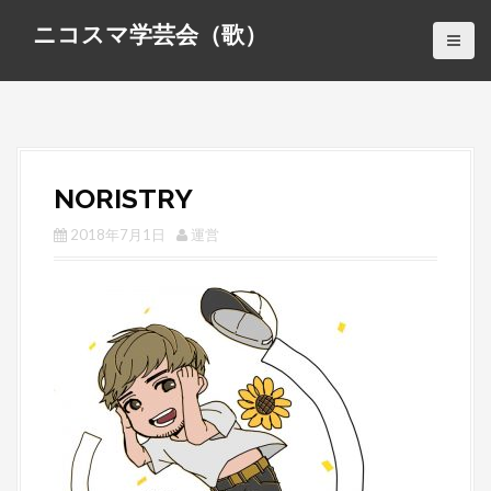
S
ニコスマ学芸会（歌）
k
i
p
t
o
c
NORISTRY
o
n
2018年7月1日
運営
t
e
n
t