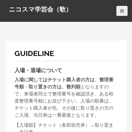
S
ニコスマ学芸会（歌）
k
i
p
t
o
c
GUIDELINE
o
n
t
入場・退場について
e
入場に関してはチケット購入者の方は、整理番
n
号順・取り置きの方は、整列順
となりますの
t
で、来場者同士で整理番号を確認頂き、ある程
度整理番号順にお並び下さい。入場の順番は、
チケット購入者が先、その後に取り置きの方の
ご入場。当日券は一番最後となります。
【入場順】チケット（各部前売券）→取り置き
→当日券