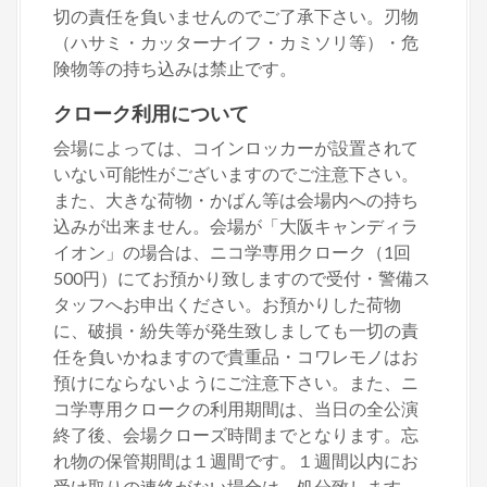
切の責任を負いませんのでご了承下さい。刃物
（ハサミ・カッターナイフ・カミソリ等）・危
険物等の持ち込みは禁止です。
クローク利用について
会場によっては、コインロッカーが設置されて
いない可能性がございますのでご注意下さい。
また、大きな荷物・かばん等は会場内への持ち
込みが出来ません。会場が「大阪キャンディラ
イオン」の場合は、ニコ学専用クローク（1回
500円）にてお預かり致しますので受付・警備ス
タッフへお申出ください。お預かりした荷物
に、破損・紛失等が発生致しましても一切の責
任を負いかねますので貴重品・コワレモノはお
預けにならないようにご注意下さい。また、ニ
コ学専用クロークの利用期間は、当日の全公演
終了後、会場クローズ時間までとなります。忘
れ物の保管期間は１週間です。１週間以内にお
受け取りの連絡がない場合は、処分致します。