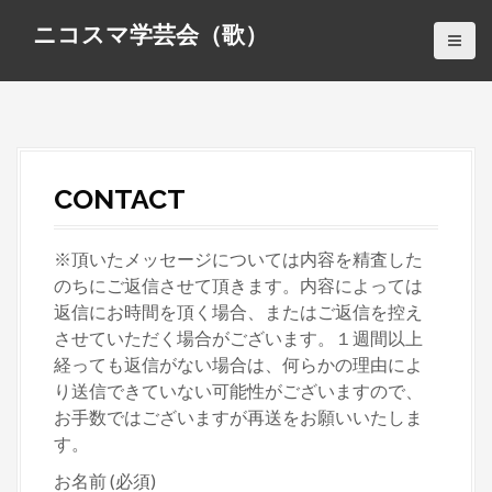
S
ニコスマ学芸会（歌）
k
i
p
t
o
c
CONTACT
o
n
t
※頂いたメッセージについては内容を精査した
e
のちにご返信させて頂きます。内容によっては
n
返信にお時間を頂く場合、またはご返信を控え
t
させていただく場合がございます。１週間以上
経っても返信がない場合は、何らかの理由によ
り送信できていない可能性がございますので、
お手数ではございますが再送をお願いいたしま
す。
お名前 (必須)