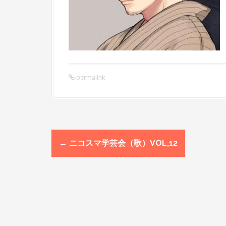
permalink
←
ニコスマ学芸会（歌）VOL,12
P
o
s
t
n
a
v