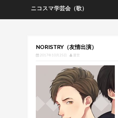
S
ニコスマ学芸会（歌）
k
i
p
t
o
c
NORISTRY（友情出演）
o
n
2017年10月25日
運営
t
e
n
t