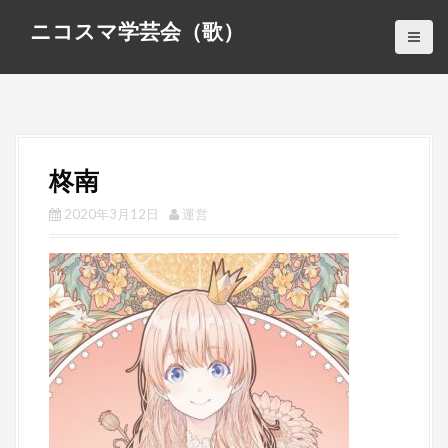
S
ニコスマ学芸会（歌）
k
i
p
t
o
c
柊南
o
n
2020年3月12日
運営
t
e
n
t