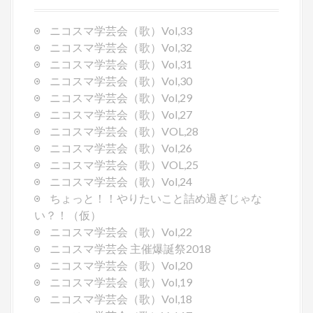
i
g
ニコスマ学芸会（歌）Vol,33
a
ニコスマ学芸会（歌）Vol,32
t
ニコスマ学芸会（歌）Vol,31
i
ニコスマ学芸会（歌）Vol,30
o
ニコスマ学芸会（歌）Vol,29
n
ニコスマ学芸会（歌）Vol,27
ニコスマ学芸会（歌）VOL,28
ニコスマ学芸会（歌）Vol,26
ニコスマ学芸会（歌）VOL,25
ニコスマ学芸会（歌）Vol,24
ちょっと！！やりたいこと詰め過ぎじゃな
い？！（仮）
ニコスマ学芸会（歌）Vol,22
ニコスマ学芸会 主催爆誕祭2018
ニコスマ学芸会（歌）Vol,20
ニコスマ学芸会（歌）Vol,19
ニコスマ学芸会（歌）Vol,18