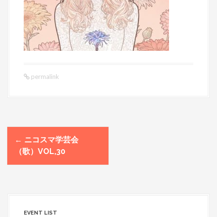
permalink
←
ニコスマ学芸会
P
（歌）VOL,30
o
s
t
n
a
v
EVENT LIST