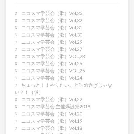
i
g
ニコスマ学芸会（歌）Vol,33
a
ニコスマ学芸会（歌）Vol,32
t
ニコスマ学芸会（歌）Vol,31
i
ニコスマ学芸会（歌）Vol,30
o
ニコスマ学芸会（歌）Vol,29
n
ニコスマ学芸会（歌）Vol,27
ニコスマ学芸会（歌）VOL,28
ニコスマ学芸会（歌）Vol,26
ニコスマ学芸会（歌）VOL,25
ニコスマ学芸会（歌）Vol,24
ちょっと！！やりたいこと詰め過ぎじゃな
い？！（仮）
ニコスマ学芸会（歌）Vol,22
ニコスマ学芸会 主催爆誕祭2018
ニコスマ学芸会（歌）Vol,20
ニコスマ学芸会（歌）Vol,19
ニコスマ学芸会（歌）Vol,18