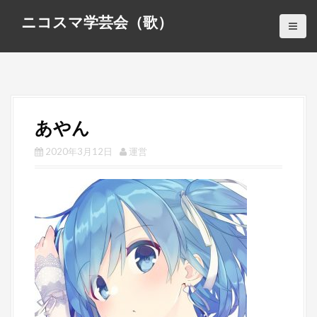
S
ニコスマ学芸会（歌）
k
i
p
t
o
c
あやん
o
n
2020年3月12日
運営
t
e
n
t