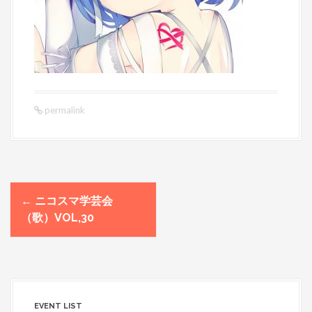
permalink
←
ニコスマ学芸会
P
（歌）VOL,30
o
s
t
n
a
v
EVENT LIST