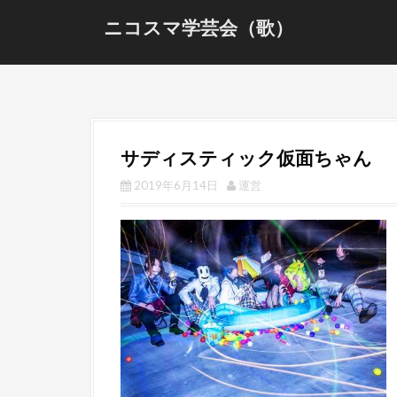
S
ニコスマ学芸会（歌）
k
i
p
t
o
c
サディスティック仮面ちゃん
o
n
2019年6月14日
運営
t
e
n
t