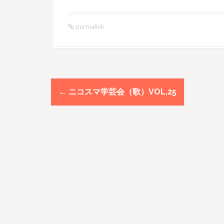
permalink
←
ニコスマ学芸会（歌）VOL,25
P
o
s
t
n
a
v
i
g
a
t
i