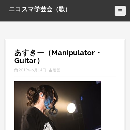
S
ニコスマ学芸会（歌）
k
i
p
t
o
c
あすきー（Manipulator・
o
Guitar）
n
t
2019年6月14日
運営
e
n
t