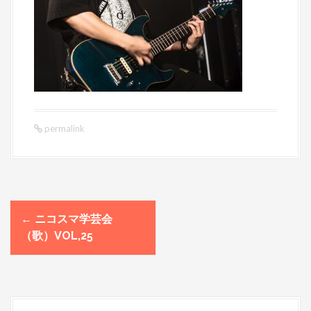
permalink
←
ニコスマ学芸会
P
（歌）VOL,25
o
s
t
n
a