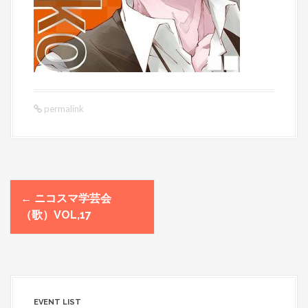
permalink
←
ニコスマ学芸会
P
（歌）VOL,17
o
s
t
n
a
v
EVENT LIST