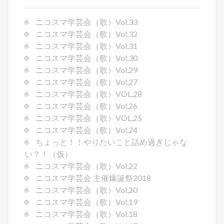
i
g
ニコスマ学芸会（歌）Vol,33
a
ニコスマ学芸会（歌）Vol,32
t
ニコスマ学芸会（歌）Vol,31
i
ニコスマ学芸会（歌）Vol,30
o
ニコスマ学芸会（歌）Vol,29
n
ニコスマ学芸会（歌）Vol,27
ニコスマ学芸会（歌）VOL,28
ニコスマ学芸会（歌）Vol,26
ニコスマ学芸会（歌）VOL,25
ニコスマ学芸会（歌）Vol,24
ちょっと！！やりたいこと詰め過ぎじゃな
い？！（仮）
ニコスマ学芸会（歌）Vol,22
ニコスマ学芸会 主催爆誕祭2018
ニコスマ学芸会（歌）Vol,20
ニコスマ学芸会（歌）Vol,19
ニコスマ学芸会（歌）Vol,18