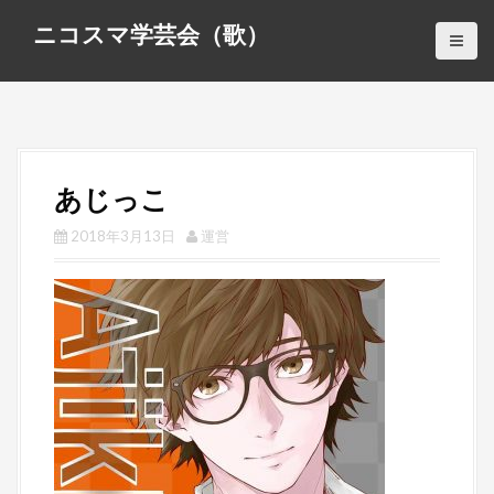
S
ニコスマ学芸会（歌）
k
i
p
t
o
c
あじっこ
o
n
2018年3月13日
運営
t
e
n
t