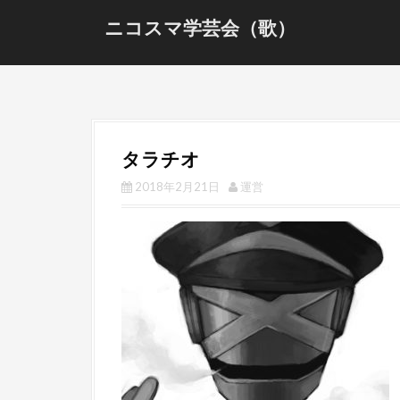
S
ニコスマ学芸会（歌）
k
i
p
t
o
c
タラチオ
o
n
2018年2月21日
運営
t
e
n
t