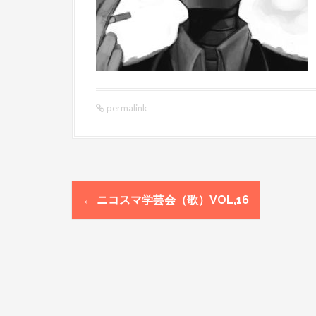
permalink
←
ニコスマ学芸会（歌）VOL,16
P
o
s
t
n
a
v