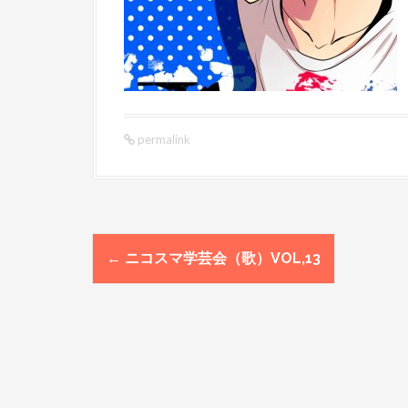
permalink
←
ニコスマ学芸会（歌）VOL,13
P
o
s
t
n
a
v