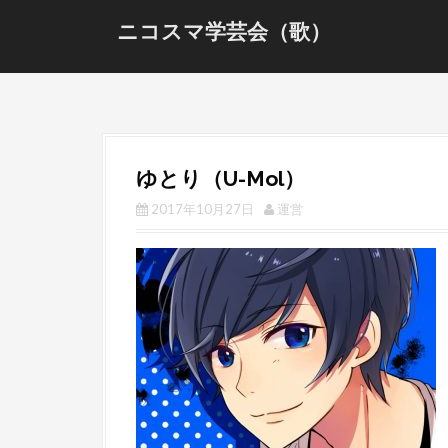
S
ニコスマ学芸会（歌）
k
i
p
t
o
c
ゆとり（U-Mol）
o
n
2017年10月27日
運営
t
e
n
t