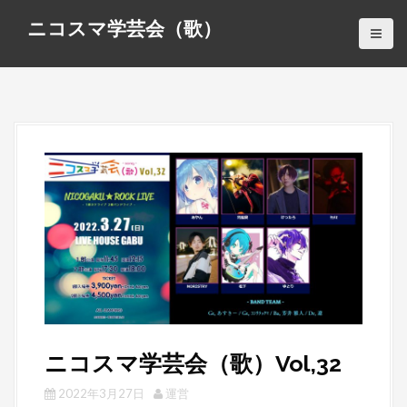
S
ニコスマ学芸会（歌）
k
i
p
t
o
c
o
n
t
e
n
t
ニコスマ学芸会（歌）Vol,32
2022年3月27日
運営