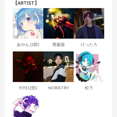
【ARTIST】
あやん (2部)
胃腸薬
けったろ
ﾀﾗﾁｵ (2部)
NORISTRY
松下