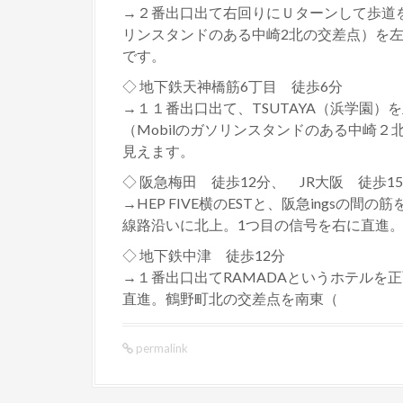
→２番出口出て右回りにＵターンして歩道を
リンスタンドのある中崎2北の交差点）を
です。
◇ 地下鉄天神橋筋6丁目 徒歩6分
→１１番出口出て、TSUTAYA（浜学園）を正
（Mobilのガソリンスタンドのある中崎
見えます。
◇ 阪急梅田 徒歩12分、 JR大阪 徒歩15
→HEP FIVE横のESTと、阪急ings
線路沿いに北上。1つ目の信号を右に直進
◇ 地下鉄中津 徒歩12分
→１番出口出てRAMADAというホテルを
直進。鶴野町北の交差点を南東（
permalink