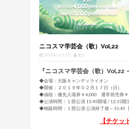
ニコスマ学芸会（歌）Vol,22
2019年2月17日
運営
『ニコスマ学芸会（歌）Vol,22
◆会場：大阪キャンディライオン
◆開催：２０１９年０２月１７日（日）
◆値段：優先入場券￥4,000 通常前売券￥3,50
◆公演時間：１部公演 11:45開場 / 12:15開演 
◆物販時間：１部公演 公演終了後～15:45 ┃
【チケッ