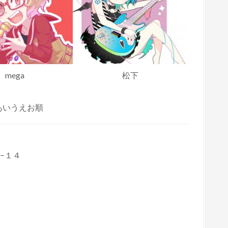
mega
松下
あいうえお順
５−１４