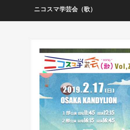
S
ニコスマ学芸会（歌）
k
i
p
t
o
c
o
n
t
e
n
t