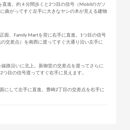
直進。約４分間歩くと2つ目の信号（Mobilのガソ
左に曲がってすぐ左手に大きなヤシの木が見える建物
面、Family Martを背に右手に直進。1つ目の信号
２北の交差点）を南西に渡ってすぐ大通り沿い左手に
の間の筋を線路沿いに北上。新御堂の交差点を渡ってさらに
。2つ目の信号渡ってすぐ右手に見えます。
正面にして左手に直進。豊崎2丁目の交差点を右手に