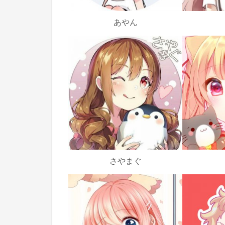
あやん
さやまぐ