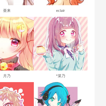
亜来
eclair
月乃
*菜乃