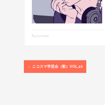
permalink
←
ニコスマ学芸会（歌）VOL,10
P
o
s
t
n
a
v