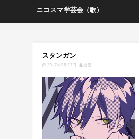
S
ニコスマ学芸会（歌）
k
i
p
t
o
c
スタンガン
o
n
2017年9月13日
運営
t
e
n
t